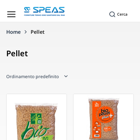
Cerca
Home
Pellet
Tu sei qui:
Pellet